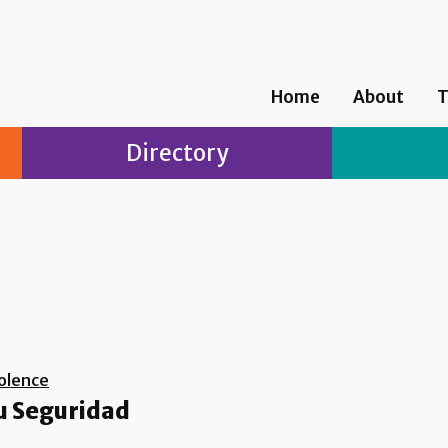
Home
About
T
Directory
olence
u Seguridad